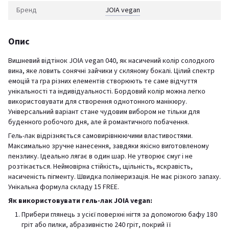
Бренд
JOIA vegan
Опис
Вишневий відтінок JOIA vegan 040, як насичений колір солодкого
вина, яке ловить сонячні зайчики у скляному бокалі. Цілий спектр
емоцій та гра різних елементів створюють те саме відчуття
унікальності та індивідуальності. Бордовий колір можна легко
використовувати для створення однотонного манікюру.
Універсальний варіант стане чудовим вибором не тільки для
буденного робочого дня, але й романтичного побачення.
Гель-лак відрізняється самовирівнюючими властивостями.
Максимально зручне нанесення, завдяки якісно виготовленому
пензлику. Ідеально лягає в один шар. Не утворює смуг і не
розтікається. Неймовірна стійкість, щільність, яскравість,
насиченість пігменту. Швидка полімеризація. Не має різкого запаху.
Унікальна формула складу 15 FREE.
Як використовувати гель-лак JOIA vegan:
Прибери глянець з усієї поверхні нігтя за допомогою бафу 180
гріт або пилки, абразивністю 240 гріт, покрий її