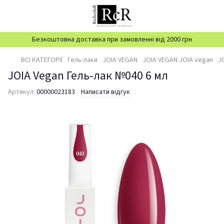
Безкоштовна доставка при замовленні від 2000 грн
ВСІ КАТЕГОРІЇ
Гель-лаки
JOIA VEGAN
JOIA VEGAN JOIA vegan
J
JOIA Vegan Гель-лак №040 6 мл
Артикул:
00000023183
Написати відгук