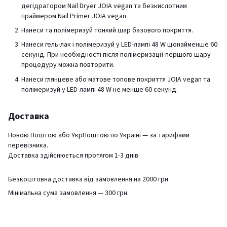
дегідратором Nail Dryer JOIA vegan та безкислотним
праймером Nail Primer JOIA vegan.
Нанеси та полімеризуй тонкий шар базового покриття.
Нанеси гель-лак і полімеризуй у LED-лампі 48 W щонайменше 60
секунд. При необхідності після полімеризації першого шару
процедуру можна повторити.
Нанеси глянцеве або матове топове покриття JOIA vegan та
полімеризуй у LED-лампі 48 W не менше 60 секунд.
Доставка
Новою Поштою або УкрПоштою по Україні — за тарифами
перевізника.
Доставка здійснюється протягом 1-3 днів.
Безкоштовна доставка від замовлення на 2000 грн.
Мінімальна сума замовлення — 300 грн.