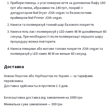
Прибери глянець з усієї поверхні нігтя за допомогою бафу 180
гріт або пилки, абразивністю 240 гріт, покрий її
дегідратором Nail Dryer JOIA vegan та безкислотним
праймером Nail Primer JOIA vegan.
Нанеси та полімеризуй тонкий шар базового покриття.
Нанеси гель-лак і полімеризуй у LED-лампі 48 W щонайменше 60
секунд. При необхідності після полімеризації першого шару
процедуру можна повторити.
Нанеси глянцеве або матове топове покриття JOIA vegan та
полімеризуй у LED-лампі 48 W не менше 60 секунд.
Доставка
Новою Поштою або УкрПоштою по Україні — за тарифами
перевізника.
Доставка здійснюється протягом 1-3 днів.
Безкоштовна доставка від замовлення на 2000 грн.
Мінімальна сума замовлення — 300 грн.