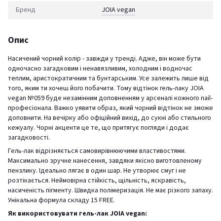
Бренд
JOIA vegan
Опис
Насичений чорний колір - завжди у тренді. Адже, він може бути
одночасно загадковим і ненавязливим, холодним і водночас
теплим, аристократичним та бунтарським. Усе залежить лише від
того, яким ти хочеш його побачити. Тому відтінок гель-лаку JOIA
vegan №059 буде незамінним доповненням у арсеналі кожного nail-
професіонала. Важко уявити образ, який чорний відтінок не зможе
доповнити. На вечірку або офіційний вихід, до сукні або стильного
кежуалу. Чорні акценти це те, що притягує погляди і додає
загадковості.
Гель-лак відрізняється самовирівнюючими властивостями.
Максимально зручне нанесення, завдяки якісно виготовленому
пензлику. Ідеально лягає в один шар. Не утворює смуг і не
розтікається. Неймовірна стійкість, щільність, яскравість,
насиченість пігменту. Швидка полімеризація. Не має різкого запаху.
Унікальна формула складу 15 FREE.
Як використовувати гель-лак JOIA vegan: