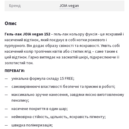
Бренд
JOIA vegan
Опис
Гель-лак JOIA vegan 152
– гель-лак кольору фуксія - це яскравий і
насичений відтінок, який поєднує в собі нотки рожевого і
пурпурного. Він додає образу свіжості та яскравості. Уявіть собі
насичений колір тропічних квітів або стиглих ягід – саме таким є
цей відтінок. Гарно виглядає на засмаглій шкірі, підкреслюючи її
золотистий тон.
ПЕРЕВАГИ:
унікальна формула складу 15 FREE;
самовирівнюючі властивості безпечні та приємні в роботі;
максимально зручне нанесення, завдяки якісно виготовленому
пензлику;
насичене покриття в один шар;
неймовірна стійкість, щільність, яскравість пігменту;
швидка полімеризація;