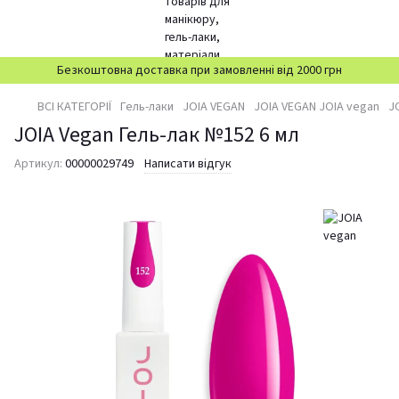
Безкоштовна доставка при замовленні від 2000 грн
ВСІ КАТЕГОРІЇ
Гель-лаки
JOIA VEGAN
JOIA VEGAN JOIA vegan
J
JOIA Vegan Гель-лак №152 6 мл
Артикул:
00000029749
Написати відгук