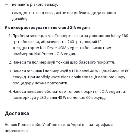
не мають різкого запаху;
самодостатні відтінки, які не потребують додаткового
дизайну;
Як використовувати гель-лак JOIA vegan:
Прибери глянець з усієї поверхні нігтя за допомогою бафу 180
гріт або пилки, абразивністю 240 гріт, покрий її
дегідратором Nail Dryer JOIA vegan та безкислотним
праймером Nail Primer JOIA vegan.
Нанеси та полімеризуй тонкий шар базового покриття.
Нанеси гель-лак і полімеризуй у LED-лампі 48 W щонайменше 60
секунд. При необхідності після полімеризації першого шару
процедуру можна повторити.
Нанеси глянцеве або матове топове покриття JOIA vegan та
полімеризуй у LED-лампі 48 W не менше 60 секунд.
Доставка
Новою Поштою або УкрПоштою по Україні — за тарифами
перевізника.