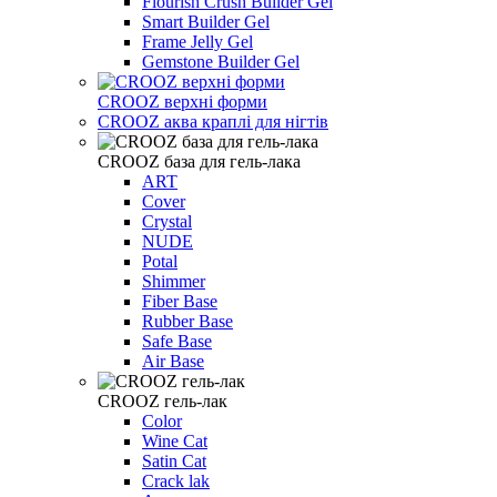
Flourish Crush Builder Gel
Smart Builder Gel
Frame Jelly Gel
Gemstone Builder Gel
CROOZ верхні форми
CROOZ аква краплі для нігтів
CROOZ база для гель-лака
ART
Cover
Crystal
NUDE
Potal
Shimmer
Fiber Base
Rubber Base
Safe Base
Air Base
CROOZ гель-лак
Color
Wine Cat
Satin Cat
Crack lak