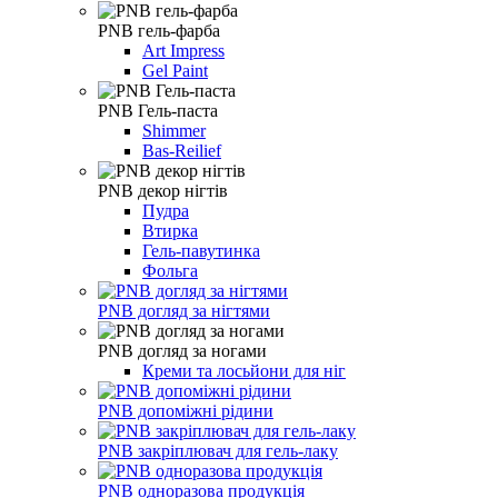
PNB гель-фарба
Art Impress
Gel Paint
PNB Гель-паста
Shimmer
Bas-Reilief
PNB декор нігтів
Пудра
Втирка
Гель-павутинка
Фольга
PNB догляд за нігтями
PNB догляд за ногами
Креми та лосьйони для ніг
PNB допоміжні рідини
PNB закріплювач для гель-лаку
PNB одноразова продукція