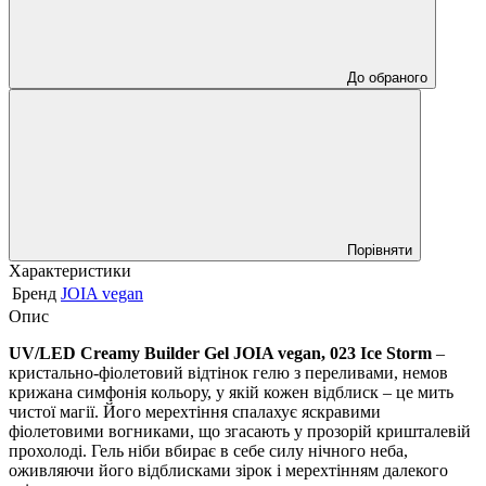
До обраного
Порівняти
Характеристики
Бренд
JOIA vegan
Опис
UV/LED Creamy Builder Gel JOIA vegan,
023 Ice Storm
–
кристально-фіолетовий відтінок гелю з переливами, немов
крижана симфонія кольору, у якій кожен відблиск – це мить
чистої магії. Його мерехтіння спалахує яскравими
фіолетовими вогниками, що згасають у прозорій кришталевій
прохолоді. Гель ніби вбирає в себе силу нічного неба,
оживляючи його відблисками зірок і мерехтінням далекого