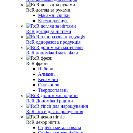
RcR догляд за руками
Масажні свічки
Креми для рук
RcR догляд за нігтями
RcR одноразова продукція
RcR допоміжні матеріали
RcR фрези
Набори
Алмазні
Керамічні
Силіконові
Твердосплавні
RcR Допоміжні рідини
RcR тіпси для нарощування
RcR декор нігтів
Стрічка металізована
Стрічка світловідбивна