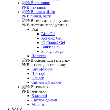
PNB пензлики
PNB пилки, бафи
PNB система нарощування
Гелі
Biab Gel
Acryflex Gel
IQ Control Gel
Builder Gel
Strong iron gel
Полігелі
PNB основи для гель-лаку
Камуфлюючі
Прозорі
Файбер
Світловідбиваючі
PNB гель-лаки
Класичні
Світловідбивні
Магнітні
SAGA