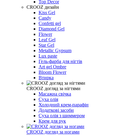
Top Decor
CROOZ дизайн
Kiss Gel
Candy
Confetti gel
Diamond Gel
Flower
Leaf Gel
Star Gel
Metallic Gypsum
Lux paste
Гель-фарба для нігтів
Art gel Ombre
Bloom Flower
Втирка
CROOZ догляд за нігтями
Масажна свічка
Суха олія
Холодний крем-парафін
Додаткові засоби
Суха олія з шиммером
Крем для рук
CROOZ догляд за ногами