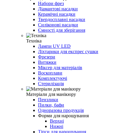
Набори фрез
Діамантові насадки
Керамічні насадки
Твердосплавні насадки
Силіконові насадки
Ємності для зберігання
Техніка
Лампи UV LED
Ліхтарики для експрес сушки
Фрезери
Витяжки
Міксер для матеріалів
Воскоплави
Комплектуючі
Стерилізація
Матеріали для манікюру
Пензлики
Пилки, бафи
Одноразова продукція
Форми для нарощування
Верхні
Нижні
Тіпси для нарощування