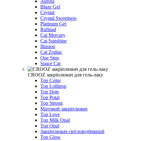
Aurora
Blaze Gel
Crystal
Crystal Sweetness
Platinum Gel
Rafinad
Cat Mercury
Cat Sunshine
Illusion
Cat Zodiac
One Step
Space Cat
CROOZ закріплювач для гель-лаку
Top Color
Top Lollipop
Top Dots
Top Potal
Top Strong
Матовий закріплювач
Top Love
Top Milk Opal
Top Opal
Закріплювач світловідбивний
Top Glow