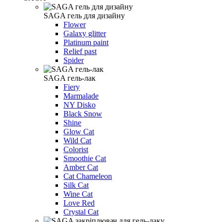
SAGA гель для дизайну
Flower
Galaxy glitter
Platinum paint
Relief past
Spider
SAGA гель-лак
Fiery
Marmalade
NY Disko
Black Snow
Shine
Glow Cat
Wild Cat
Colorist
Smoothie Cat
Amber Cat
Cat Chameleon
Silk Cat
Wine Cat
Love Red
Crystal Cat