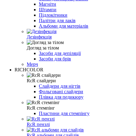
Магніти
Штампи
Підлокітники
Палітри для лаків
Альбоми для матеріалів
Дезінфекція
Догляд за тілом
Засоби для депіляції
Засоби для брів
Мерч
RICHCOLOR
RcR слайдери
Слайдери для нігтів
Фольговані слайдери
Плівка для педикюру
RcR стемпінг
Пластини для стемпінгу
RcR пензлі
RcR альбоми для слайдів