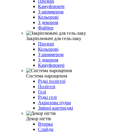
Прозорі
Камуфлюючі
З шиммером
Кольорові
З декором
Файбер
Закріплювачі для гель-лаку
Прозорі
Кольорові
З шиммером
З декором
Камуфлюючі
Система нарощення
Рідкі полігелі
Полігелі
Гелі
Рідкі гелі
Акрилова пудра
Змінні картриджі
Декор нігтів
Втирка
Слайди