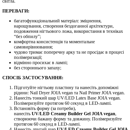
світла.
ПЕРЕВАГИ:
багатофункціональний матеріал: зміцнення,
нарощування, створення бездоганної архітектури,
подовження нігтьового ложа, використання в техніках
“без обпилу”;
комфортна консистенція та моментальне
самовирівнювання;
чудово тримає поперечну арку та не просідає в процесі
полімеризації;
відмінно просихає в лампі;
без стороннього запаху;
СПОСІБ ЗАСТОСУВАННЯ:
Підготуйте нігтьову пластину та нанесіть допоміжні
рідини: Nail Dryer JOIA vegan та Nail Primer JOIA vegan.
Нанесіть тонкий шар UV/LED Latex Base JOIA vegan.
Полімеризуйте протягом 60 секунд в LED-лампі.
Встановіть форму (за потреби),
нанесіть
UV/LED
Creamy Builder Gel JOIA vegan
,
створюючи бажану форму та довжину. Полімеризуйте
протягом 60 секунд в LED-лампі.
Нанесіть другий шар
UV/LED
Creamy Builder Gel JOIA