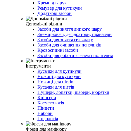
Креми для рук
Ремувер для кутикули
Додаткові засоби
Допоміжні рідини
Засоби для зняття липкого шару
Знежирювачі, дегідратори, праймери
Засоби для зняття гель-лаку
Засоби для очищення пензликів
Кровоспинні засоби
Засоби для роботи з гелем і полігелем
Інструменти
Кусачки для кутикули
Ножиці для кутикули
Ножиці для нігтів
Кусачки для нігтів
Пушери, лопатки, шабери, кюретки
Кніпсери
Косметологія
Пінцети
Набори
Подологія
Фрези для манікюру