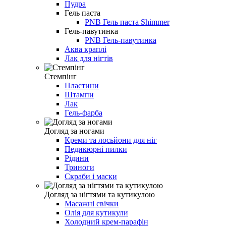
Пудра
Гель паста
PNB Гель паста Shimmer
Гель-павутинка
PNB Гель-павутинка
Аква краплі
Лак для нігтів
Стемпінг
Пластини
Штампи
Лак
Гель-фарба
Догляд за ногами
Креми та лосьйони для ніг
Педикюрні пилки
Рідини
Триноги
Скраби і маски
Догляд за нігтями та кутикулою
Масажні свічки
Олія для кутикули
Холодний крем-парафін