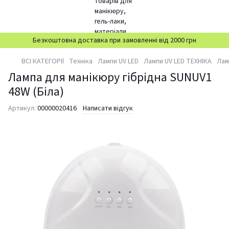
Безкоштовна доставка при замовленні від 2000 грн
ВСІ КАТЕГОРІЇ
Техніка
Лампи UV LED
Лампи UV LED ТЕХНІКА
Лам
Лампа для манікюру гібрідна SUNUV1
48W (Біла)
Артикул:
00000020416
Написати відгук