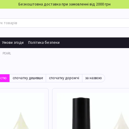
Безкоштовна доставка при замовленні від 2000 грн
Умови згоди
Політика безпеки
PEARL
істю
спочатку дешевше
спочатку дорожчі
за назвою