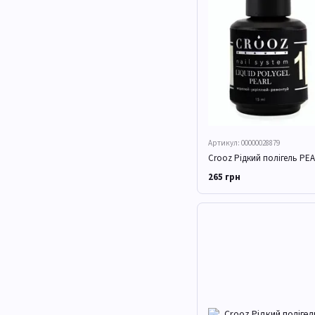
Артикул: 00000028879
Crooz Рідкий полігель PEAR
265 грн