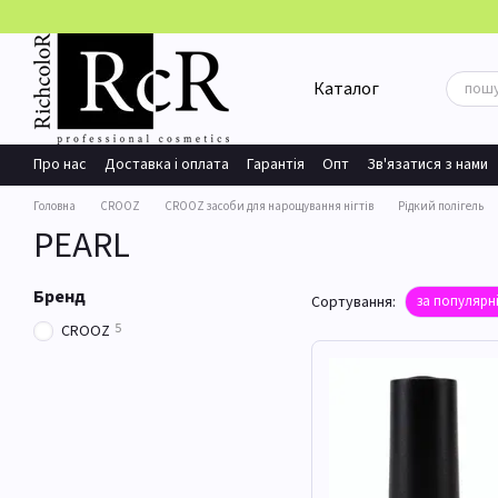
Перейти до основного контенту
Каталог
Про нас
Доставка і оплата
Гарантія
Опт
Зв'язатися з нами
Головна
CROOZ
CROOZ засоби для нарощування нігтів
Рідкий полігель
PEARL
Бренд
Сортування:
за популярн
5
CROOZ