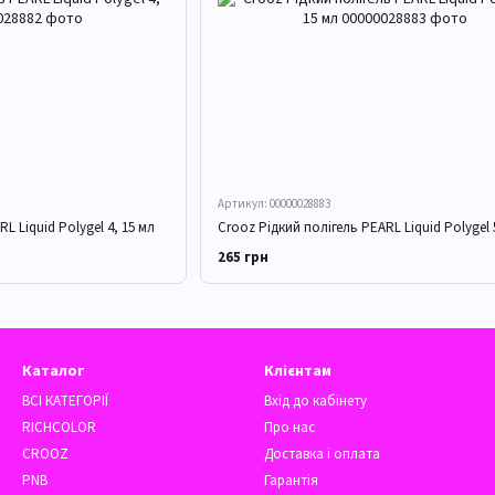
Артикул: 00000028883
L Liquid Polygel 4, 15 мл
Crooz Рідкий полігель PEARL Liquid Polygel 
265 грн
Каталог
Клієнтам
ВСІ КАТЕГОРІЇ
Вхід до кабінету
RICHCOLOR
Про нас
CROOZ
Доставка і оплата
PNB
Гарантія