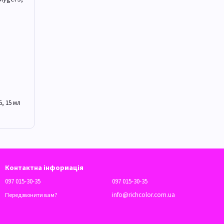
5, 15 мл
Контактна інформація
097 015-30-35
097 015-30-35
info@richcolor.com.ua
Передзвонити вам?