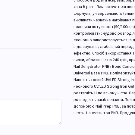
способом додати яскравих барв у
хоча б раз – Вам захочеться пове
формула; універсальність (зміц
викликати незначне нагрівання 
половини потужності (90/100сек)
контролювати; чудово розподіляє
економно використовується; відмі
відшарувань; стабільний період 
ефектно. Спосіб використання: П
пилки, абразивністю 240 гріт, при
Nail Dehydrator PNB і Bond Contr
Universal Base PNB. Полімеризуйт
Нанесіть тонкий UV/LED Strong Iro
неонового UV/LED Strong Iron Gel
розтягніть її по всьому нігтю. П
розподіліть засіб пензлем. Полі
допомогою Nail Prep PNB, за по
ніготь. Нанесіть топ PNB. Продукц