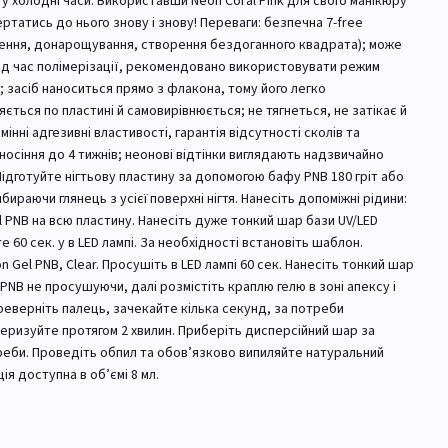
 холодні часи. Використавши Neon Coral Pink для свого манікюру
ртатись до нього знову і знову! Переваги: безпечна 7-free
нення, донарощування, створення бездоганного квадрата); може
під час полімерізації, рекомендовано використовувати режим
; засіб наноситься прямо з флакона, тому його легко
ться по пластині й самовирівнюється; не тягнеться, не затікає й
нні адгезивні властивості, гарантія відсутності сколів та
носіння до 4 тижнів; неонові відтінки виглядають надзвичайно
ідготуйте нігтьову пластину за допомогою бафу PNB 180 гріт або
бираючи глянець з усієї поверхні нігтя. Нанесіть допоміжні рідини:
ol PNB на всю пластину. Нанесіть дуже тонкий шар бази UV/LED
е 60 сек. у в LED лампі. За необхідності встановіть шаблон.
n Gel PNB, Clear. Просушіть в LED лампі 60 сек. Нанесіть тонкий шар
 PNB не просушуючи, далі розмістіть краплю гелю в зоні апексу і
ереверніть палець, зачекайте кілька секунд, за потреби
меризуйте протягом 2 хвилин. Приберіть дисперсійний шар за
треби. Проведіть обпил та обов’язково випиляйте натуральний
ія доступна в об’ємі 8 мл.