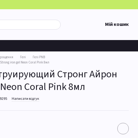
Мій кошик
арощення
Гелі
Гелі PNB
ong iron gel Neon Coral Pink 8мл
струирующий Стронг Айрон
l Neon Coral Pink 8мл
29295
Написати відгук