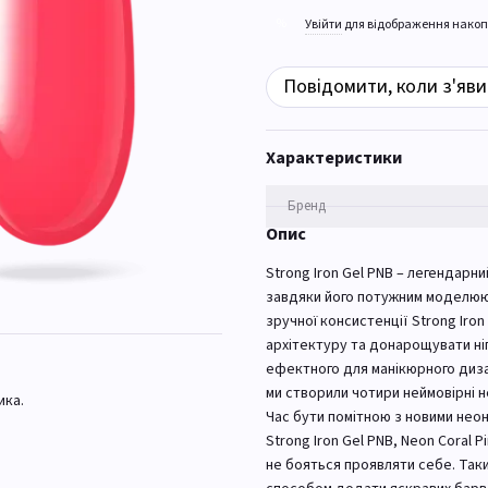
%
Увійти
для відображення накоп
Повідомити, коли з'яви
Характеристики
Бренд
Опис
Strong Iron Gel PNB – легендарн
завдяки його потужним моделюю
зручної консистенції Strong Iro
архітектуру та донарощувати ніг
ефектного для манікюрного диза
ми створили чотири неймовірні н
ика.
Час бути помітною з новими нео
Strong Iron Gel PNB, Neon Coral 
не бояться проявляти себе. Таки