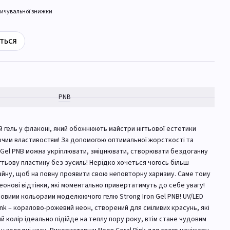
ичувальної знижки
ться
PNB
ий гель у флаконі, який обожнюють майстри нігтьової естетики
чим властивостям! За допомогою оптимальної жорсткості та
n Gel PNB можна укріплювати, зміцнювати, створювати бездоганну
тьову пластину без зусиль! Нерідко хочеться чогось більш
йну, щоб на повну проявити свою неповторну харизму. Саме тому
еонові відтінки, які моментально привертатимуть до себе увагу!
новими кольорами моделюючого гелю Strong Iron Gel PNB! UV/LED
Pink – коралово-рожевий неон, створений для сміливих красунь, які
й колір ідеально підійде на теплу пору року, втім стане чудовим