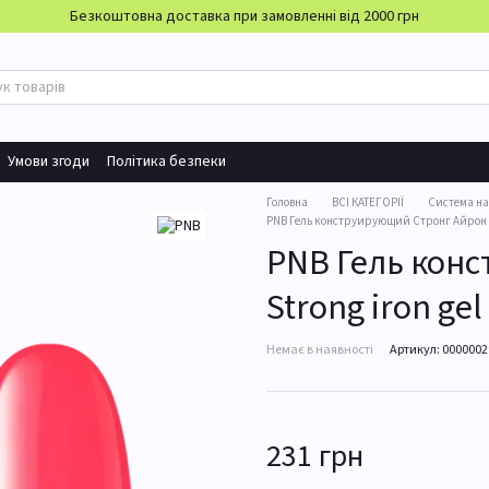
Безкоштовна доставка при замовленні від 2000 грн
Умови згоди
Політика безпеки
Головна
ВСІ КАТЕГОРІЇ
Система н
PNB Гель конструирующий Стронг Айрон Str
PNB Гель кон
Strong iron ge
Немає в наявності
Артикул: 000000
231 грн