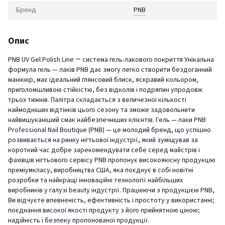
Бренд
PNB
Опис
PNB UV Gel Polish Line ― система гель-лакового покриття Унікальна
формула гель — лаків PNB дає змогу легко створити бездоганний
манікюр, має ідеальний глянсовий блиск, яскравий кольором,
приголомшливою стійкістю, без відколів і подряпин упродовж
трьох тижнів. Палітра складається з величезної кількості
наймодніших відтінків цього сезону та зможе задовольнити
найвишуканіший смак найбезпечніших клієнтів. Гель — лаки PNB
Professional Nail Boutique (PNB) — це молодий бренд, що успішно
розвивається на ринку нігтьової індустрії, який зуміщував за
короткий час добре зарекомендувати себе серед майстрів і
фахівців нігтьового сервісу PNB пропонує високоякісну продукцію
преміумкласу, виробництва США, яка поєднує в собі новітні
розробки та найкращі інноваційні технології найбільших
виробників у галузі beauty індустрії. Працюючи з продукцією PNB,
Ви відчуєте впевненість, ефективність і простоту у використанні;
поєднання високої якості продукту з його прийнятною ціною;
надійність і безпеку пропонованої продукції.