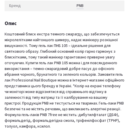
Бренд
PNB
Опис
Коштовний блиск екстра темного смарагду, що забезпечується
мікролелітками найтоншого шимеру, надає манікюру розкішної
вишуканості. Тому гель лак ПНБ 105 – ідеальне рішення для
святкового образу. Глибокий основний колір гарно гармонує з
блискітками, тому такий манікюр гарантовано приверне увагу
оточуючих. Купити гель лак PNB 105 можна і для повсякденного
використання – темно-смарагдовий добре пасує до офісного
вбрання чорного, брунатного та зеленого кольорів. Замовити гель
лак Professional Nail Boutique можна в Інтернет-магазині офіційного
представника цього бренду в Україні. *Колір на екрані телефону
чи моніторі може відрізнятися від справжнього відтінку в
залежності від типу матриці та її калібрування на вашому
пристрої. Продукція PNB не тестується на тваринах. Гель-лаки PNB
безпечні та не містять речовин, що викликають алергічні реакції.
Формула гель-лаків PNB 7free не містить: дибутилфталат (ДБФ),
формальдегід, формальдегідна смола, тріфенілфосфат (TPHP),
толуол, камфора, ксилол.