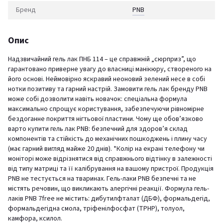
Бренд
PNB
Опис
Надзвичайний гель лак ПНБ 114 – це справжній „сюрприз”, що
гарантовано приверне увагу до власниці манікюру, створеного на
його основі. Неймовірно яскравий неоновий зелений несе в собі
нотки позитиву та гарний настрій. Замовити гель лак бренду PNB
може собі дозволити навіть новачок: спеціальна формула
максимально спрощує користування, забезпечуючи рівномірне
бездоганне покриття нігтьової пластини. Чому ще обов’язково
варто купити гель лак PNB: безпечний для здоров’я склад
компонентів та стійкість до механічних пошкоджень і плину часу
(має гарний вигляд майже 20 днів). *Колір на екрані телефону чи
моніторі може відрізнятися від справжнього відтінку в залежності
від типу матриці та її калібрування на вашому пристрої. Продукція
PNB не тестується на тваринах. Гель-лаки PNB безпечні та не
містять речовин, що викликають алергічні реакції. Формула гель-
лаків PNB 7free не містить: дибутилфталат (ДБФ), формальдегід,
формальдегідна смола, тріфенілфосфат (TPHP), толуол,
камфора, ксилол.