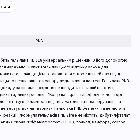
ться
PNB
бить гель лак ПНБ 118 універсальним рішенням. З його допомогою
ля нареченої. Купити гель лак цього відтінку можна для
овити гель лак доцільно також і для створення нейл-артів, що
и цього незвичайного кольору ледь лилової пастелі. Гель лаки PNB
догляду за нігтями: покриття не шкодить нігтьовій пластині,
них шкідливих речовин. *Колір на екрані телефону чи моніторі
о відтінку в залежності від типу матриці та її калібрування на
не тестується на тваринах. Гель-лаки PNB безпечні та не містять
і реакції. Формула гель-лаків PNB 7free не містить: дибутилфталат
гідна смола, тріфенілфосфат (TPHP), толуол, камфора, ксилол.