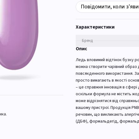
Повідомити, коли з'яви
Характеристики
Бренд
Опис
Ледь вловимий відтінок бузку ро
можна створити чарівний образ д
повсякденного використання. Зам
просто вимагають в якості основ
– це справжня інновація в сфері 
оскільки формула не містить жод
може відрізнятися від справжньог
вашому пристрої. Продукція PNB 
ика.
речовин, що викликають алергічн
(ДБФ), формальдегід, формальде