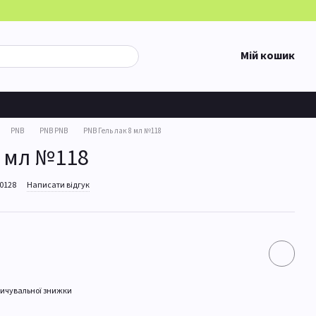
Мій кошик
PNB
PNB PNB
PNB Гель лак 8 мл №118
8 мл №118
00128
Написати відгук
ичувальної знижки