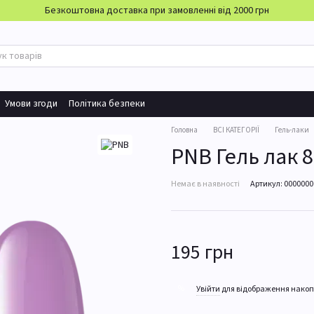
Безкоштовна доставка при замовленні від 2000 грн
Умови згоди
Політика безпеки
Головна
ВСІ КАТЕГОРІЇ
Гель-лаки
PNB Гель лак 
Немає в наявності
Артикул: 000000
195 грн
%
Увійти
для відображення накоп