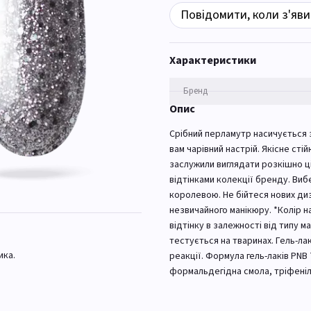
Повідомити, коли з'яви
Характеристики
Бренд
Опис
Срібний перламутр насичується 
вам чарівний настрій. Якісне ст
заслужили виглядати розкішно ці
відтінками колекції бренду. Виб
королевою. Не бійтеся нових диз
незвичайного манікюру. *Колір н
відтінку в залежності від типу м
тестується на тваринах. Гель-ла
ика.
реакції. Формула гель-лаків PNB
формальдегідна смола, тріфеніл