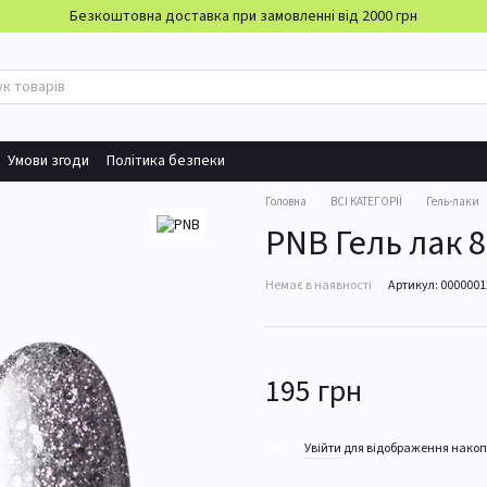
Безкоштовна доставка при замовленні від 2000 грн
Умови згоди
Політика безпеки
Головна
ВСІ КАТЕГОРІЇ
Гель-лаки
PNB Гель лак 
Немає в наявності
Артикул: 000000
195 грн
%
Увійти
для відображення накоп