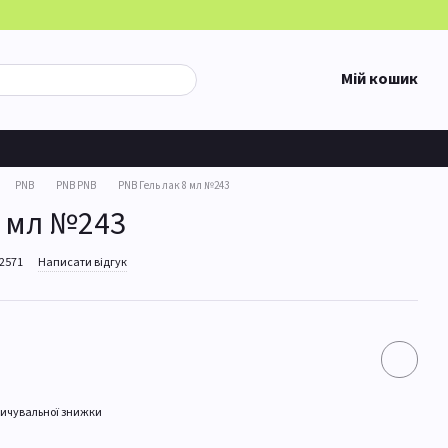
Мій кошик
PNB
PNB PNB
PNB Гель лак 8 мл №243
8 мл №243
12571
Написати відгук
ичувальної знижки