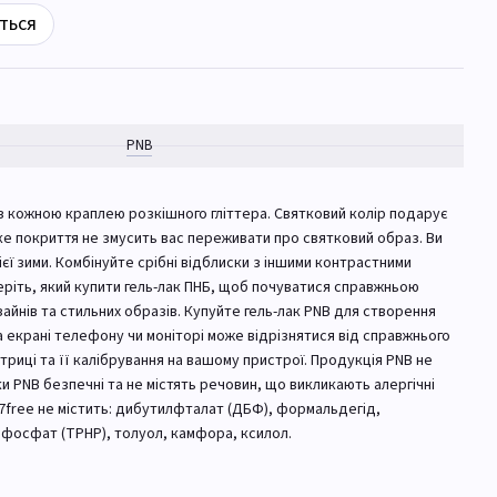
ться
PNB
з кожною краплею розкішного гліттера. Святковий колір подарує
ійке покриття не змусить вас переживати про святковий образ. Ви
єї зими. Комбінуйте срібні відблиски з іншими контрастними
еріть, який купити гель-лак ПНБ, щоб почуватися справжньою
айнів та стильних образів. Купуйте гель-лак PNB для створення
а екрані телефону чи моніторі може відрізнятися від справжнього
атриці та її калібрування на вашому пристрої. Продукція PNB не
ки PNB безпечні та не містять речовин, що викликають алергічні
 7free не містить: дибутилфталат (ДБФ), формальдегід,
фосфат (TPHP), толуол, камфора, ксилол.