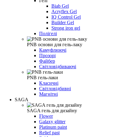
Гелі
Biab Gel
Acryflex Gel
IQ Control Gel
Builder Gel
Strong iron gel
Полігелі
PNB основи для гель-лаку
Камуфлюючі
Прозорі
Файбер
Світловідбиваючі
PNB гель-лаки
Класичні
Світловідбивні
Магнітні
SAGA
SAGA гель для дизайну
Flower
Galaxy glitter
Platinum paint
Relief past