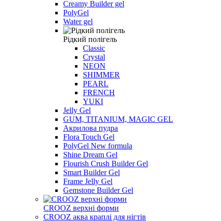
Creamy Builder gel
PolyGel
Water gel
Рідкий полігель
Classic
Crystal
NEON
SHIMMER
PEARL
FRENCH
YUKI
Jelly Gel
GUM, TITANIUM, MAGIC GEL
Акрилова пудра
Flora Touch Gel
PolyGel New formula
Shine Dream Gel
Flourish Crush Builder Gel
Smart Builder Gel
Frame Jelly Gel
Gemstone Builder Gel
CROOZ верхні форми
CROOZ аква краплі для нігтів