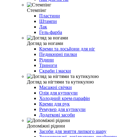
Стемпінг
Пластини
Штампи
Лак
Гель-фарба
Догляд за ногами
Креми та лосьйони для ніг
Педикюрні пилки
Рідини
Триноги
Скраби і маски
Догляд за нігтями та кутикулою
Масажні свічки
Олія для кутикули
Холодний крем-парафін
Креми для рук
Ремувер для кутикули
Додаткові засоби
Допоміжні рідини
Засоби для зняття липкого шару
Знежирювачі, дегідратори, праймери