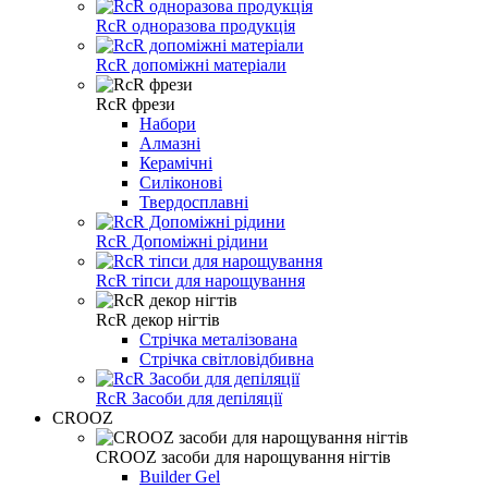
RcR одноразова продукція
RcR допоміжні матеріали
RcR фрези
Набори
Алмазні
Керамічні
Силіконові
Твердосплавні
RcR Допоміжні рідини
RcR тіпси для нарощування
RcR декор нігтів
Стрічка металізована
Стрічка світловідбивна
RcR Засоби для депіляції
CROOZ
CROOZ засоби для нарощування нігтів
Builder Gel