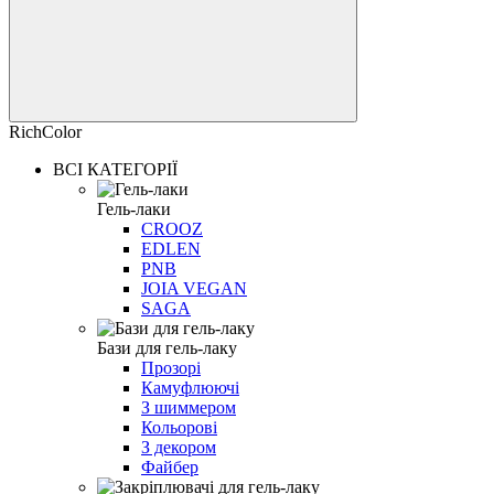
RichColor
ВСІ КАТЕГОРІЇ
Гель-лаки
CROOZ
EDLEN
PNB
JOIA VEGAN
SAGA
Бази для гель-лаку
Прозорі
Камуфлюючі
З шиммером
Кольорові
З декором
Файбер