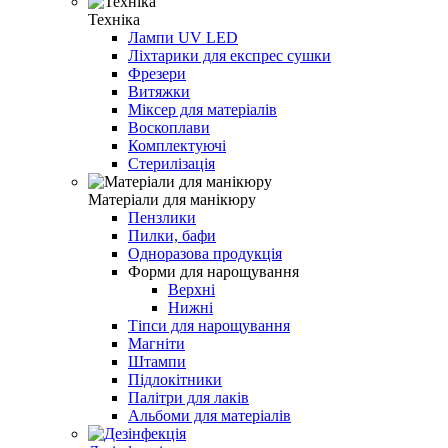
Техніка
Лампи UV LED
Ліхтарики для експрес сушки
Фрезери
Витяжки
Міксер для матеріалів
Воскоплави
Комплектуючі
Стерилізація
Матеріали для манікюру
Пензлики
Пилки, бафи
Одноразова продукція
Форми для нарощування
Верхні
Нижні
Тіпси для нарощування
Магніти
Штампи
Підлокітники
Палітри для лаків
Альбоми для матеріалів