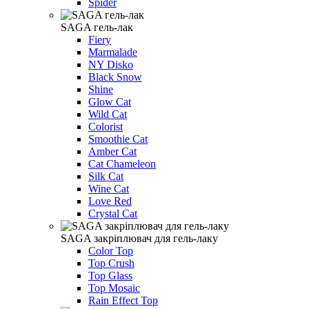
Spider
SAGA гель-лак
Fiery
Marmalade
NY Disko
Black Snow
Shine
Glow Cat
Wild Cat
Colorist
Smoothie Cat
Amber Cat
Cat Chameleon
Silk Cat
Wine Cat
Love Red
Crystal Cat
SAGA закріплювач для гель-лаку
Color Top
Top Crush
Top Glass
Top Mosaic
Rain Effect Top