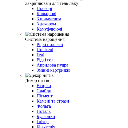
Закріплювачі для гель-лаку
Прозорі
Кольорові
З шиммером
З декором
Камуфлюючі
Система нарощення
Рідкі полігелі
Полігелі
Гелі
Рідкі гелі
Акрилова пудра
Змінні картриджі
Декор нігтів
Втирка
Слайди
Пігмент
Камені та стрази
Фольга
Поталь
Бульонки
Глітер
Біжутерія