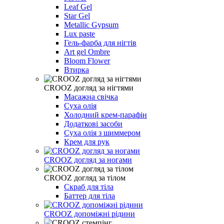
Leaf Gel
Star Gel
Metallic Gypsum
Lux paste
Гель-фарба для нігтів
Art gel Ombre
Bloom Flower
Втирка
CROOZ догляд за нігтями
Масажна свічка
Суха олія
Холодний крем-парафін
Додаткові засоби
Суха олія з шиммером
Крем для рук
CROOZ догляд за ногами
CROOZ догляд за тілом
Скраб для тіла
Баттер для тіла
CROOZ допоміжні рідини