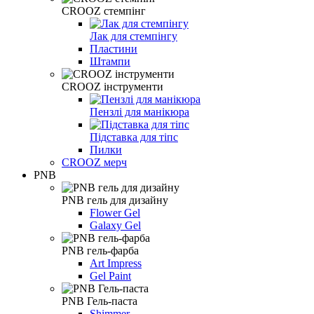
CROOZ стемпінг
Лак для стемпінгу
Пластини
Штампи
CROOZ інструменти
Пензлі для манікюра
Підставка для тіпс
Пилки
CROOZ мерч
PNB
PNB гель для дизайну
Flower Gel
Galaxy Gel
PNB гель-фарба
Art Impress
Gel Paint
PNB Гель-паста
Shimmer