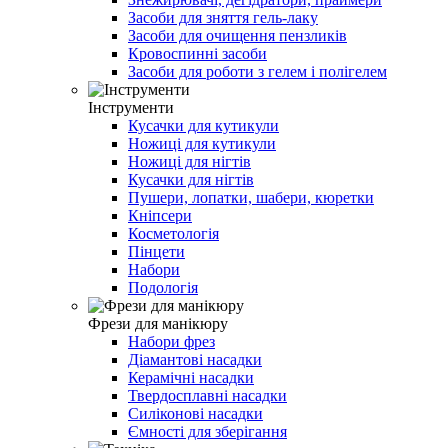
Засоби для зняття гель-лаку
Засоби для очищення пензликів
Кровоспинні засоби
Засоби для роботи з гелем і полігелем
Інструменти
Кусачки для кутикули
Ножиці для кутикули
Ножиці для нігтів
Кусачки для нігтів
Пушери, лопатки, шабери, кюретки
Кніпсери
Косметологія
Пінцети
Набори
Подологія
Фрези для манікюру
Набори фрез
Діамантові насадки
Керамічні насадки
Твердосплавні насадки
Силіконові насадки
Ємності для зберігання