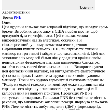
Порівняти
Характеристики
Бренд
PNB
Опис
Цей чудовий гель-лак має яскравий відтінок, що нагадує крем-
брюле. Виробник цього лаку в США подбав про те, щоб
продукція була сертифікована. Цей гель-лак можна
використовувати навіть алергікам, оскільки він
гіпоалергенний, у ньому немає токсичних речовин.
Вирішивши купити гель-лак ПНБ, ви отримаєте стійкий
манікюр на три тижні і забудете, що таке ламкі нігті. Цей лак
захоплює всіх моделей більш ніж у двадцяти країнах своїм
неймовірним феєрверком спалахів шиммерних блискіток,
начебто сяють тисячі бенгальських вогнів. Використовуючи
цей фантастичний відтінок, ви виглядатимете фантастичною
феєю на вечірках і зможете зачарувати всіх своїм чудовим
манікюр. Такий лак чудово гармонує зі святковим вбранням.
*Колір на екрані телефону чи моніторі може відрізнятися від
справжнього відтінку в залежності від типу матриці та її
калібрування на вашому пристрої. Продукція PNB не
тестується на тваринах. Гель-лаки PNB безпечні та не містять
речовин, що викликають алергічні реакції. Формула гель-лаків
PNB 7free не містить: дибутилфталат (ДБФ), формальдегід,