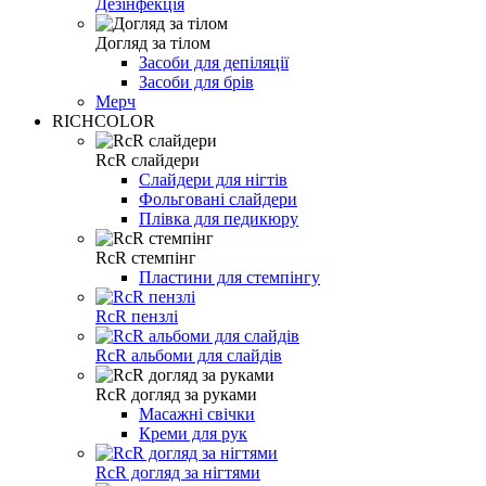
Дезінфекція
Догляд за тілом
Засоби для депіляції
Засоби для брів
Мерч
RICHCOLOR
RcR слайдери
Слайдери для нігтів
Фольговані слайдери
Плівка для педикюру
RcR стемпінг
Пластини для стемпінгу
RcR пензлі
RcR альбоми для слайдів
RcR догляд за руками
Масажні свічки
Креми для рук
RcR догляд за нігтями