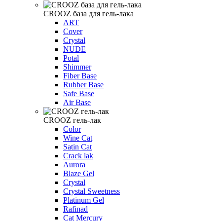
CROOZ база для гель-лака
ART
Cover
Crystal
NUDE
Potal
Shimmer
Fiber Base
Rubber Base
Safe Base
Air Base
CROOZ гель-лак
Color
Wine Cat
Satin Cat
Crack lak
Aurora
Blaze Gel
Crystal
Crystal Sweetness
Platinum Gel
Rafinad
Cat Mercury