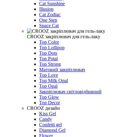
Cat Sunshine
Illusion
Cat Zodiac
One Step
Space Cat
CROOZ закріплювач для гель-лаку
Top Color
Top Lollipop
Top Dots
Top Potal
Top Strong
Матовий закріплювач
Top Love
Top Milk Opal
Top Opal
Закріплювач світловідбивний
Top Glow
Top Decor
CROOZ дизайн
Kiss Gel
Candy
Confetti gel
Diamond Gel
Flower