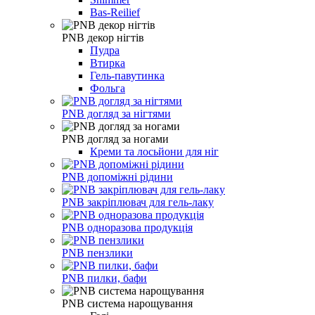
Bas-Reilief
PNB декор нігтів
Пудра
Втирка
Гель-павутинка
Фольга
PNB догляд за нігтями
PNB догляд за ногами
Креми та лосьйони для ніг
PNB допоміжні рідини
PNB закріплювач для гель-лаку
PNB одноразова продукція
PNB пензлики
PNB пилки, бафи
PNB система нарощування