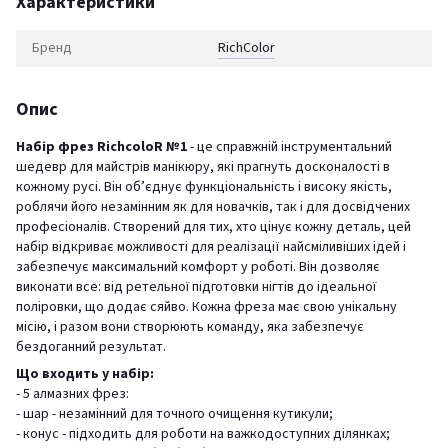
Характеристики
Бренд
RichСolor
Опис
Набір фрез RichcoloR №1
- це справжній інструментальний
шедевр для майстрів манікюру, які прагнуть досконалості в
кожному русі. Він об’єднує функціональність і високу якість,
роблячи його незамінним як для новачків, так і для досвідчених
професіоналів. Створений для тих, хто цінує кожну деталь, цей
набір відкриває можливості для реалізації найсміливіших ідей і
забезпечує максимальний комфорт у роботі. Він дозволяє
виконати все: від ретельної підготовки нігтів до ідеальної
поліровки, що додає сяйво. Кожна фреза має свою унікальну
місію, і разом вони створюють команду, яка забезпечує
бездоганний результат.
Що входить у набір:
- 5 алмазних фрез:
- шар - незамінний для точного очищення кутикули;
- конус - підходить для роботи на важкодоступних ділянках;