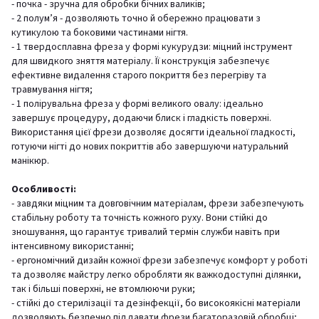
- почка - зручна для обробки бічних валиків;
- 2 полум’я - дозволяють точно й обережно працювати з
кутикулою та боковими частинами нігтя.
- 1 твердосплавна фреза у формі кукурудзи: міцний інструмент
для швидкого зняття матеріалу. Її конструкція забезпечує
ефективне видалення старого покриття без перегріву та
травмування нігтя;
- 1 полірувальна фреза у формі великого овалу: ідеально
завершує процедуру, додаючи блиск і гладкість поверхні.
Використання цієї фрези дозволяє досягти ідеальної гладкості,
готуючи нігті до нових покриттів або завершуючи натуральний
манікюр.
Особливості:
- завдяки міцним та довговічним матеріалам, фрези забезпечують
стабільну роботу та точність кожного руху. Вони стійкі до
зношування, що гарантує тривалий термін служби навіть при
інтенсивному використанні;
- ергономічний дизайн кожної фрези забезпечує комфорт у роботі
та дозволяє майстру легко обробляти як важкодоступні ділянки,
так і більші поверхні, не втомлюючи руки;
- стійкі до стерилізації та дезінфекції, бо високоякісні матеріали
дозволяють безпечно піддавати фрези багаторазовій обробці;