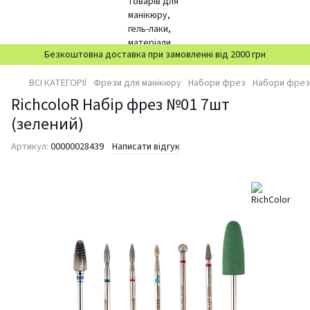
Безкоштовна доставка при замовленні від 2000 грн
ВСІ КАТЕГОРІЇ
Фрези для манікюру
Набори фрез
Набори фрез 
RichcoloR Набір фрез №01 7шт
(зелений)
Артикул:
00000028439
Написати відгук