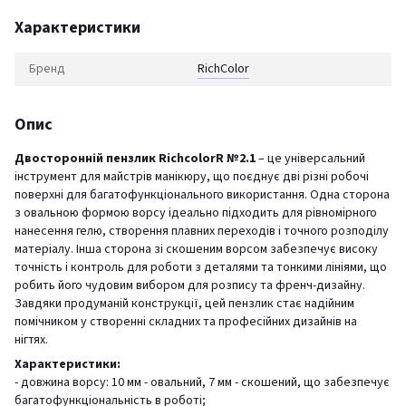
Характеристики
Бренд
RichСolor
Опис
Двосторонній пензлик RichcolorR №2.1
– це універсальний
інструмент для майстрів манікюру, що поєднує дві різні робочі
поверхні для багатофункціонального використання. Одна сторона
з овальною формою ворсу ідеально підходить для рівномірного
нанесення гелю, створення плавних переходів і точного розподілу
матеріалу. Інша сторона зі скошеним ворсом забезпечує високу
точність і контроль для роботи з деталями та тонкими лініями, що
робить його чудовим вибором для розпису та френч-дизайну.
Завдяки продуманій конструкції, цей пензлик стає надійним
помічником у створенні складних та професійних дизайнів на
нігтях.
Характеристики:
- довжина ворсу: 10 мм - овальний, 7 мм - скошений, що забезпечує
багатофункціональність в роботі;