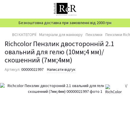
Безкоштовна доставка при замовленні від 2000 грн
ВСІ КАТЕГОРІЇ
Матеріали для манікюру
Пензлики
Пензлики Ric
Richcolor Пензлик двосторонній 2.1
овальний для гелю (10мм;4 мм)/
скошенний (7мм;4мм)
Артикул:
00000021997
Написати відгук