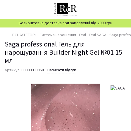
Безкоштовна доставка при замовленні від 2000 грн
ВСІ КАТЕГОРІЇ
Система нарощення
Гелі
Гелі SAGA
Saga profes
Saga professional Гель для
нарощування Builder Night Gel №01 15
мл
Артикул:
00000033858
Написати відгук