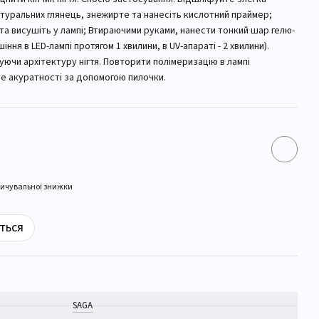
атуральних глянець, знежирте та нанесіть кислотний праймер;
а висушіть у лампі; Втираючими руками, нанести тонкий шар гелю-
шіння в LED-лампі протягом 1 хвилини, в UV-апараті - 2 хвилини).
ючи архітектуру нігтя. Повторити полімеризацію в лампі
йте акуратності за допомогою пилочки.
ичувальної знижки
ться
SAGA