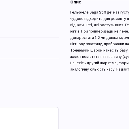
Опис
Гель-желе Saga Stiff gel має гус
чудово підходить для ремонту ні
підняти нігті, які ростуть вниз
нігтів. При полімеризації не пе
донаростити 1-2 мм довжини; змі
нігтьову пластину, прибравши н
Тоненьким шаром нанесіть базу т
желе і помістити нігті в лампу (су
Нанесіть другий шар гелю, форму
аналогічну кількість часу. Нада