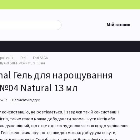
Мій кошик
арощення
Гелі
Гелі SAGA
ly Gel STIFF №04 Natural 13 мл
onal Гель для нарощування
F №04 Natural 13 мл
25287
Написати відгук
ту консистенцію, не розтікається, і завдяки такій консистенції
гтів, таким гелем можна добудувати зломані кути нігтів або
. Гель дуже міцний, що є ще однією чудовою якістю щодо укріплення
че. Гель желе яким зручно та швидко можна: добудувати кути;
цнити кінчик нігтя. Спосіб застосування: Відшліфуйте злегка