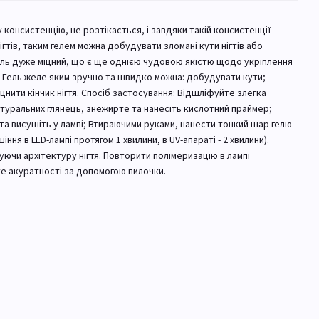
ту консистенцію, не розтікається, і завдяки такій консистенції
гтів, таким гелем можна добудувати зломані кути нігтів або
. Гель дуже міцний, що є ще однією чудовою якістю щодо укріплення
че. Гель желе яким зручно та швидко можна: добудувати кути;
цнити кінчик нігтя. Спосіб застосування: Відшліфуйте злегка
атуральних глянець, знежирте та нанесіть кислотний праймер;
а висушіть у лампі; Втираючими руками, нанести тонкий шар гелю-
шіння в LED-лампі протягом 1 хвилини, в UV-апараті - 2 хвилини).
ючи архітектуру нігтя. Повторити полімеризацію в лампі
йте акуратності за допомогою пилочки.