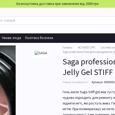
Безкоштовна доставка при замовленні від 2000 грн
Умови згоди
Політика безпеки
Головна
ВСІ КАТЕГОРІЇ
Система н
Saga professional Гель для нарощування Jel
Saga professi
Jelly Gel STIF
Немає в наявності
Артикул: 000000
Гель-желе Saga Stiff gel має гус
чудово підходить для ремонту ні
підняти нігті, які ростуть вниз
нігтів. При полімеризації не пе
донаростити 1-2 мм довжини; змі