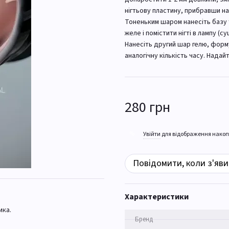
нігтьову пластину, прибравши н
Тоненьким шаром нанесіть базу т
желе і помістити нігті в лампу (су
Нанесіть другий шар гелю, форму
аналогічну кількість часу. Нада
280 грн
%
Увійти
для відображення накоп
Повідомити, коли з'яви
Характеристики
ика.
Бренд