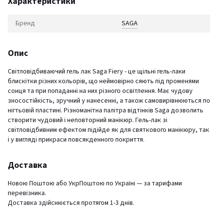
Характеристики
Бренд
SAGA
Опис
Світловідбиваючий гель лак Saga Fiery - це щільні гель-лаки
блискітки різних кольорів, що неймовірно сяють під променями
сонця та при попаданні на них різного освітлення. Має чудову
зносостійкість, зручний у нанесенні, а також самовирівнюються по
нігтьовій пластині. Різноманітна палітра відтінків Saga дозволить
створити чудовий і неповторний манікюр. Гель-лак зі
світловідбивним ефектом підійде як для святкового манікюру, так
і у вигляді прикраси повсякденного покриття.
Доставка
Новою Поштою або УкрПоштою по Україні — за тарифами
перевізника.
Доставка здійснюється протягом 1-3 днів.