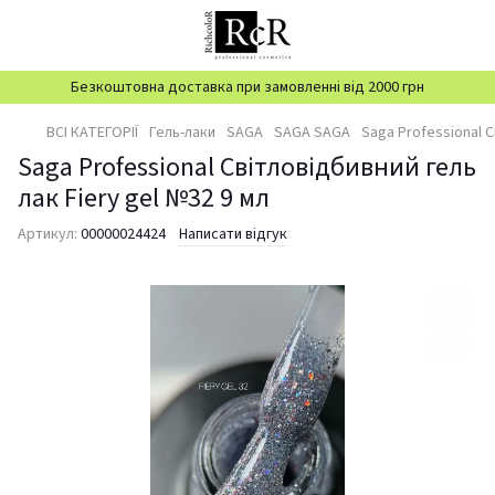
Безкоштовна доставка при замовленні від 2000 грн
ВСІ КАТЕГОРІЇ
Гель-лаки
SAGA
SAGA SAGA
Saga Professional С
Saga Professional Світловідбивний гель
лак Fiery gel №32 9 мл
Артикул:
00000024424
Написати відгук