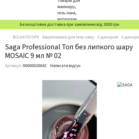
Безкоштовна доставка при замовленні від 2000 грн
ВСІ КАТЕГОРІЇ
Закріплювачі для гель-лаку
З декором
З декор
Saga Professional Топ без липкого шару
MOSAIC 9 мл № 02
Артикул:
00000028642
Написати відгук