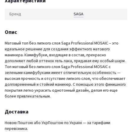
Характеристики
Бренд
SAGA
Опис
Матовый топ без липкого слоя Saga Professional MOSAIC – это
идеальное решение для создания эффектного матового
маникюра. Камифубуки, входящие в состав, прекрасно
дополняют любой оттенок гель лака, придавая ему особый шарм.
Топ матовый без липкого слоя Saga Professional MOSAIC с
зелеными камифубуками имеет отличительную особенность —
высокая прочность и отсутствие липкого слоя, что обеспечивает
долговременный и стойкий маникюр. С помощью этого финишного
покрытия легко украсить однотонный дизайн, делая его еще
более привлекательным.
Доставка
Новою Поштою або УкрПоштою по Україні — за тарифами
перевізника.