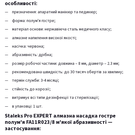
особливості:
призначення: апаратний манікюр та педикюр;
форма: полум'я гостре;
матеріал основи: нержавіюча сталь медичного класу;
алмазне напилення високої якості;
насічка: червона;
абразивність: дрібна;
розмір робочої частини: довжина – 8 мм, діаметр – 2.3 мм;
рекомендована швидкість: до 30 тисяч обертів за хвилину;
термін служби: 3-4 місяці;
стійкість до корозії;
витримує всі типи дезінфекції та стерилізації;
в упаковці: 1 шт.
Staleks Pro EXPERT алмазна насадка гостре
полум'я FA11R023/8 м'якої абразивності —
застосування: