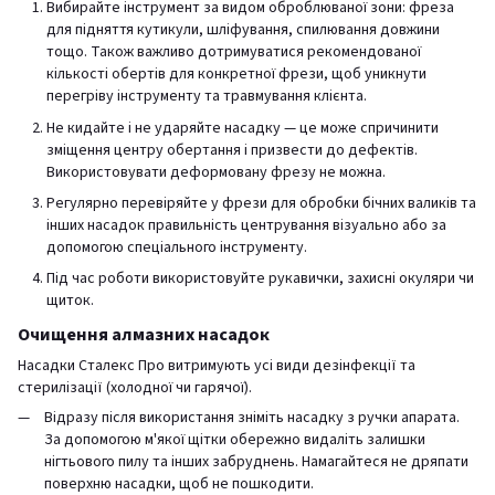
Вибирайте інструмент за видом оброблюваної зони: фреза
для підняття кутикули, шліфування, спилювання довжини
тощо. Також важливо дотримуватися рекомендованої
кількості обертів для конкретної фрези, щоб уникнути
перегріву інструменту та травмування клієнта.
Не кидайте і не ударяйте насадку — це може спричинити
зміщення центру обертання і призвести до дефектів.
Використовувати деформовану фрезу не можна.
Регулярно перевіряйте у фрези для обробки бічних валиків та
інших насадок правильність центрування візуально або за
допомогою спеціального інструменту.
Під час роботи використовуйте рукавички, захисні окуляри чи
щиток.
Очищення алмазних насадок
Насадки Сталекс Про витримують усі види дезінфекції та
стерилізації (холодної чи гарячої).
Відразу після використання зніміть насадку з ручки апарата.
За допомогою м'якої щітки обережно видаліть залишки
нігтьового пилу та інших забруднень. Намагайтеся не дряпати
поверхню насадки, щоб не пошкодити.