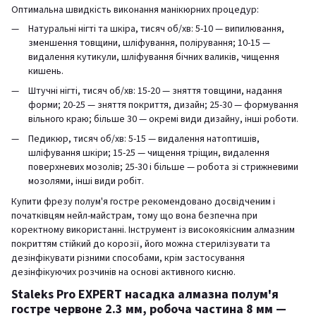
Оптимальна швидкість виконання манікюрних процедур:
Натуральні нігті та шкіра, тисяч об/хв: 5-10 — випилювання,
зменшення товщини, шліфування, полірування; 10-15 —
видалення кутикули, шліфування бічних валиків, чищення
кишень.
Штучні нігті, тисяч об/хв: 15-20 — зняття товщини, надання
форми; 20-25 — зняття покриття, дизайн; 25-30 — формування
вільного краю; більше 30 — окремі види дизайну, інші роботи.
Педикюр, тисяч об/хв: 5-15 — видалення натоптишів,
шліфування шкіри; 15-25 — чищення тріщин, видалення
поверхневих мозолів; 25-30 і більше — робота зі стрижневими
мозолями, інші види робіт.
Купити фрезу полум'я гостре рекомендовано досвідченим і
початківцям нейл-майстрам, тому що вона безпечна при
коректному використанні. Інструмент із високоякісним алмазним
покриттям стійкий до корозії, його можна стерилізувати та
дезінфікувати різними способами, крім застосування
дезінфікуючих розчинів на основі активного кисню.
Staleks Pro EXPERT насадка алмазна полум'я
гостре червоне 2.3 мм, робоча частина 8 мм —