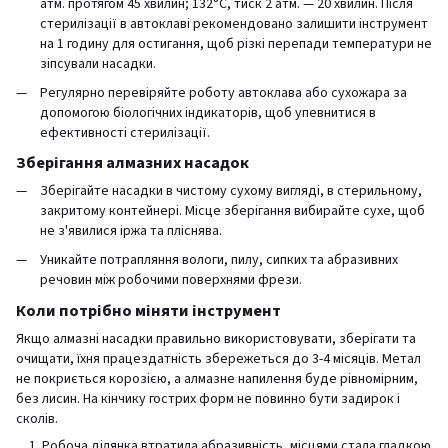
атм. протягом 45 хвилин; 132°C, тиск 2 атм. — 20 хвилин. Після
стерилізації в автоклаві рекомендовано залишити інструмент
на 1 годину для остигання, щоб різкі перепади температури не
зіпсували насадки.
Регулярно перевіряйте роботу автоклава або сухожара за
допомогою біологічних індикаторів, щоб упевнитися в
ефективності стерилізації.
Зберігання алмазних насадок
Зберігайте насадки в чистому сухому вигляді, в стерильному,
закритому контейнері. Місце зберігання вибирайте сухе, щоб
не з'явилися іржа та пліснява.
Уникайте потрапляння вологи, пилу, сипких та абразивних
речовин між робочими поверхнями фрези.
Коли потрібно міняти інструмент
Якщо алмазні насадки правильно використовувати, зберігати та
очищати, їхня працездатність збережеться до 3-4 місяців. Метал
не покриється корозією, а алмазне напилення буде рівномірним,
без лисин. На кінчику гострих форм не повинно бути задирок і
сколів.
Робоча ділянка втратила абразивність, місцями стала гладкою