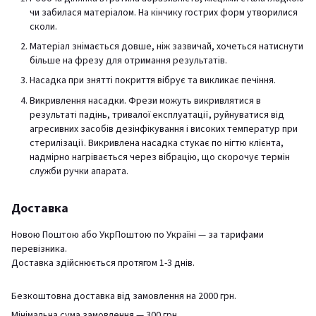
чи забилася матеріалом. На кінчику гострих форм утворилися
сколи.
Матеріал знімається довше, ніж зазвичай, хочеться натиснути
більше на фрезу для отримання результатів.
Насадка при знятті покриття вібрує та викликає печіння.
Викривлення насадки. Фрези можуть викривлятися в
результаті падінь, тривалої експлуатації, руйнуватися від
агресивних засобів дезінфікування і високих температур при
стерилізації. Викривлена насадка стукає по нігтю клієнта,
надмірно нагрівається через вібрацію, що скорочує термін
служби ручки апарата.
Доставка
Новою Поштою або УкрПоштою по Україні — за тарифами
перевізника.
Доставка здійснюється протягом 1-3 днів.
Безкоштовна доставка від замовлення на 2000 грн.
Мінімальна сума замовлення — 300 грн.