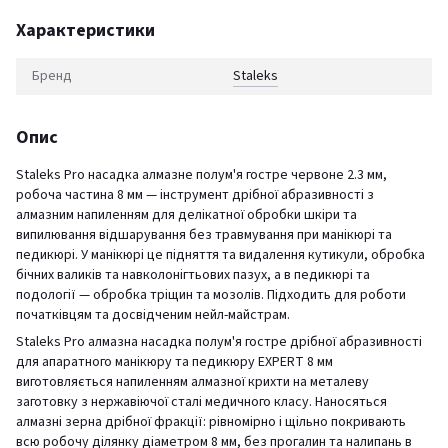
Характеристики
Бренд
Staleks
Опис
Staleks Pro насадка алмазне полум'я гостре червоне 2.3 мм,
робоча частина 8 мм — інструмент дрібної абразивності з
алмазним напиленням для делікатної обробки шкіри та
випилювання відшарування без травмування при манікюрі та
педикюрі. У манікюрі це підняття та видалення кутикули, обробка
бічних валиків та навколонігтьових пазух, а в педикюрі та
подології — обробка тріщин та мозолів. Підходить для роботи
початківцям та досвідченим нейл-майстрам.
Staleks Pro алмазна насадка полум'я гостре дрібної абразивності
для апаратного манікюру та педикюру EXPERT 8 мм
виготовляється напиленням алмазної крихти на металеву
заготовку з нержавіючої сталі медичного класу. Наносяться
алмазні зерна дрібної фракції: рівномірно і щільно покривають
всю робочу ділянку діаметром 8 мм, без прогалин та налипань в