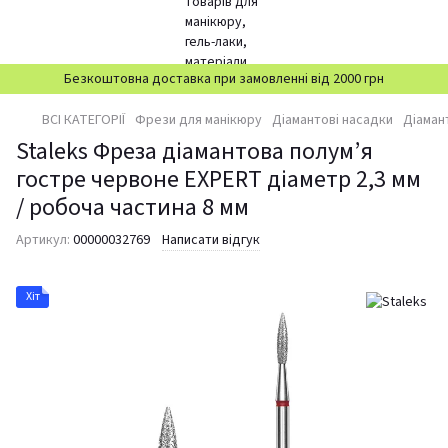
Безкоштовна доставка при замовленні від 2000 грн
ВСІ КАТЕГОРІЇ
Фрези для манікюру
Діамантові насадки
Діаман
Staleks Фреза діамантова полум’я
гостре червоне EXPERT діаметр 2,3 мм
/ робоча частина 8 мм
Артикул:
00000032769
Написати відгук
Хіт