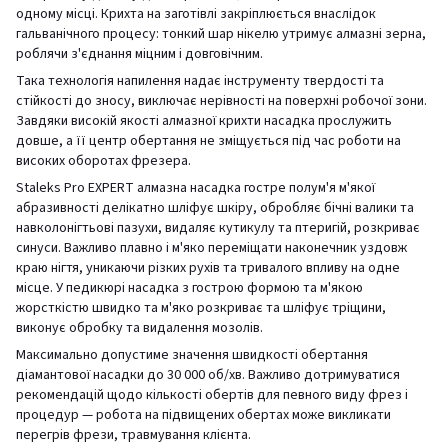
одному місці. Крихта на заготівлі закріплюється внаслідок
гальванічного процесу: тонкий шар нікелю утримує алмазні зерна,
роблячи з'єднання міцним і довговічним.
Така технологія напилення надає інструменту твердості та
стійкості до зносу, виключає нерівності на поверхні робочої зони.
Завдяки високій якості алмазної крихти насадка прослужить
довше, а її центр обертання не зміщується під час роботи на
високих оборотах фрезера.
Staleks Pro EXPERT алмазна насадка гостре полум'я м'якої
абразивності делікатно шліфує шкіру, обробляє бічні валики та
навколонігтьові пазухи, видаляє кутикулу та птеригій, розкриває
синуси. Важливо плавно і м'яко переміщати наконечник уздовж
краю нігтя, уникаючи різких рухів та тривалого впливу на одне
місце. У педикюрі насадка з гострою формою та м'якою
жорсткістю швидко та м'яко розкриває та шліфує тріщини,
виконує обробку та видалення мозолів.
Максимально допустиме значення швидкості обертання
діамантової насадки до 30 000 об/хв. Важливо дотримуватися
рекомендацій щодо кількості обертів для певного виду фрез і
процедур — робота на підвищених обертах може викликати
перегрів фрези, травмування клієнта.