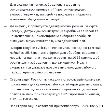
Для видалення легких забруднень з фрези не
рекомендується промивати її проточною водою,
використовуючи щітку, щоб не поширювати бризки з
можливими збудниками інфекцій.
Дезінфекція: приготуйте дезінфікуючий розчин і занурте
насадки, дотримуючись інструкцій виробника за часом та
концентрацією. Рекомендовано вибирати засоби, які
знищують віруси гепатитів В, С та дерматомікози.
Використовуйте ємність з теплою мильною водою та м'який
мийний засіб. Завантажте фрези для обробки і видалення
мозолів та інші типи насадок в розчин на 10-15 хвилин, щоб
розм'якшити забруднення, що залишилися. Можна
скористатися ультразвуковою ванночкою для глибокого
передстерилізаційного очищення.
Стерилізація. Розмістіть насадки у стерилізаційних пакетах,
призначених для сухожара, або контейнерах для автоклаву,
щоб не пошкодити та забезпечити правильну циркуляцію
повітря чи пари. при температурі 180°C протягом 60 хвилин,
160°C — 150 хвилин.
Час стерилізації в автоклаві: при температурі 120°C тиску 1,1