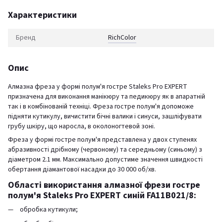
Характеристики
Бренд
RichСolor
Опис
Алмазна фреза у формі полум'я гостре Staleks Pro EXPERT
призначена для виконання манікюру та педикюру як в апаратній
так і в комбінованій техніці. Фреза гостре полум'я допоможе
підняти кутикулу, вичистити бічні валики і синуси, зашліфувати
грубу шкіру, що наросла, в околоногтевой зоні.
Фреза у формі гостре полум'я представлена у двох ступенях
абразивності дрібному (червоному) та середньому (синьому) з
діаметром 2.1 мм. Максимально допустиме значення швидкості
обертання діамантової насадки до 30 000 об/хв.
Області використання алмазної фрези гостре
полум'я Staleks Pro EXPERT синій FA11B021/8:
обробка кутикули;