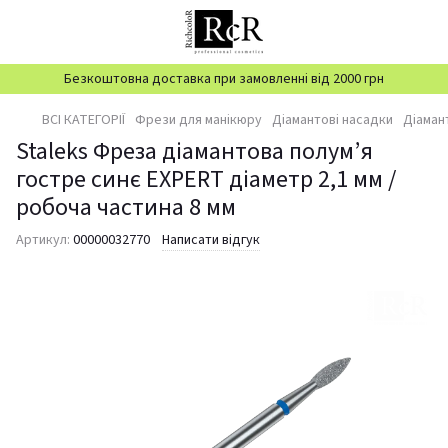
Безкоштовна доставка при замовленні від 2000 грн
ВСІ КАТЕГОРІЇ
Фрези для манікюру
Діамантові насадки
Діаман
Staleks Фреза діамантова полум’я
гостре синє EXPERT діаметр 2,1 мм /
робоча частина 8 мм
Артикул:
00000032770
Написати відгук