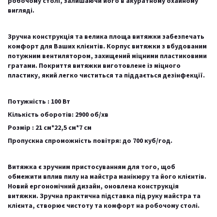
робочому столі, залишаючи його в акуратному охайному
вигляді.
Зручна конструкція та велика площа витяжки забезпечать
комфорт для Ваших клієнтів. Корпус витяжки з вбудованим
потужним вентилятором, захищений міцними пластиковими
гратами. Покриття витяжки виготовлене із міцного
пластику, який легко чиститься та піддається дезінфекції.
Потужність : 100 Вт
Кількість оборотів: 2900 об/хв
Розмір : 21 см*22,5 см*7 см
Пропускна спроможність повітря: до 700 куб/год.
Витяжка є зручним пристосуванням для того, щоб
обмежити вплив пилу на майстра манікюру та його клієнтів.
Новий ергономічний дизайн, оновлена конструкція
витяжки. Зручна практична підставка під руку майстра та
клієнта, створює чистоту та комфорт на робочому столі.