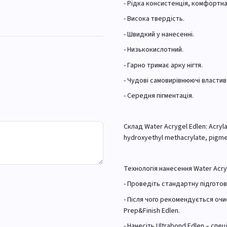
- Рідка консистенція, комфортн
- Висока твердість.
- Швидкий у нанесенні.
- Низькокислотний.
- Гарно тримає арку нігтя.
- Чудові самовирівнюючі властив
- Середня пігментація.
Склад Water Acrygel Edlen: Acryl
hydroxyethyl methacrylate, pigme
Технологія нанесення Water Acry
- Проведіть стандартну підготовк
- Після чого рекомендується оч
Prep&Finish Edlen.
- Нанесіть Ultrabond Edlen – спе