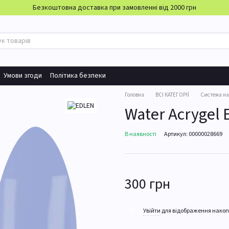
Безкоштовна доставка при замовленні від 2000 грн
Умови згоди
Політика безпеки
Головна
ВСІ КАТЕГОРІЇ
Система н
Water Acrygel 
В наявності
Артикул: 00000028669
300 грн
%
Увійти
для відображення накоп