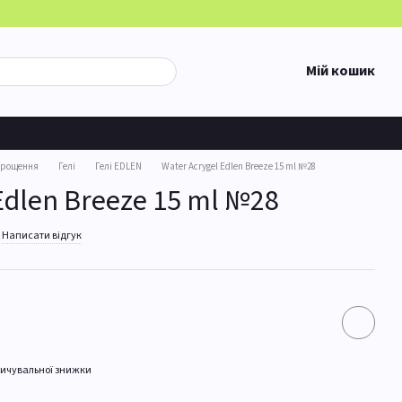
Мій кошик
арощення
Гелі
Гелі EDLEN
Water Acrygel Edlen Breeze 15 ml №28
Edlen Breeze 15 ml №28
Написати відгук
ичувальної знижки