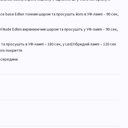
\Ice base Edlen тонким шаром та просушіть його в УФ-лампі – 90 сек,
el Nude Edlen вирівнюючим шаром та просушіть у УФ-лампі – 90 сек,
та просушіть в УФ-лампі – 180 сек, у Led/гібридній лампі – 120 сек
ого покриття.
з середини.