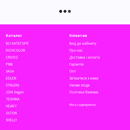
Каталог
Клієнтам
ВСІ КАТЕГОРІЇ
Вхід до кабінету
RICHCOLOR
Про нас
CROOZ
Доставка і оплата
PNB
Гарантія
SAGA
Опт
EDLEN
Зв'язатися з нами
STALEKS
Умови згоди
JOIA Vegan
Політика безпеки
ТЕХНІКА
Ми в соцмережах
HEART
OLTON
SHELLY