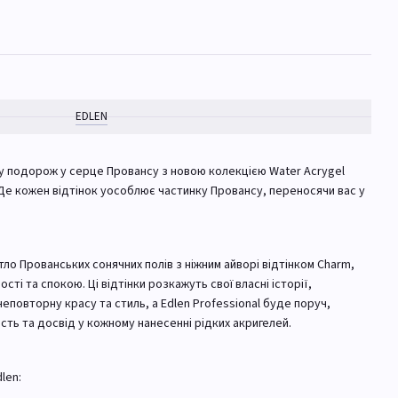
EDLEN
у подорож у серце Провансу з новою колекцією Water Acrygel
! Де кожен відтінок уособлює частинку Провансу, переносячи вас у
ітло Прованських сонячних полів з ніжним айворі відтінком Charm,
ті та спокою. Ці відтінки розкажуть свої власні історії,
повторну красу та стиль, а Edlen Professional буде поруч,
ть та досвід у кожному нанесенні рідких акригелей.
len: