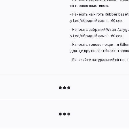
нігтьовою пластиною.
- Нанесіть на ніготь Rubber base
у Led/гібридній лампі – 60 сек.
- Нанесіть вибраний Water Acryg
у Led/гібридній лампі – 60 сек.
- Нанесіть топове покриття Edlen 
для ще крутішої стійкості топов
- Випиляйте натуральний нігтик 