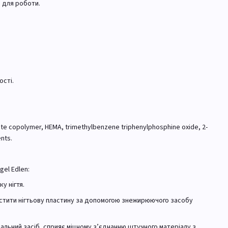
а для роботи.
ості.
ate copolymer, HEMA, trimethylbenzene triphenylphosphine oxide, 2-
nts.
gel Edlen:
у нігтя.
истити нігтьову пластину за допомогою знежирюючого засобу
ціальний засіб, сприяє міцному з’єднанню штучного матеріалу з