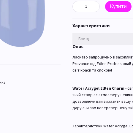
Купити
Характеристики
Бренд
Опис
Ласкаво запрошуємо в захоплив
Provance від Edlen Professional
світ краси та спокою!
ика.
Water Acrygel Edlen Charm
- св
який створює атмосферу невиннос
дозволяючи вам виразити вашу не
даруючи вам неперевершену якіс
Характеристики Water Acrygel Ed